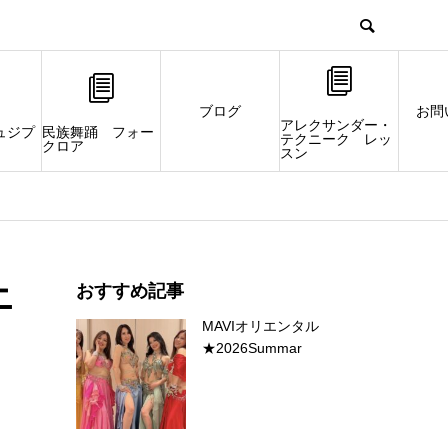
ブログ
お問
アレクサンダー・
ュジプ
民族舞踊 フォー
テクニーク レッ
クロア
スン
ニ
おすすめ記事
MAVIオリエンタル
★2026Summar