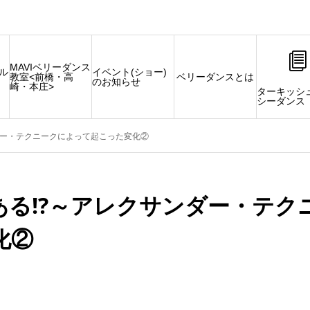
MAVIベリーダンス
タル
イベント(ショー)
教室<前橋・高
ベリーダンスとは
のお知らせ
崎・本庄>
ターキッシ
シーダンス
ダー・テクニークによって起こった変化②
る!?～アレクサンダー・テク
化②