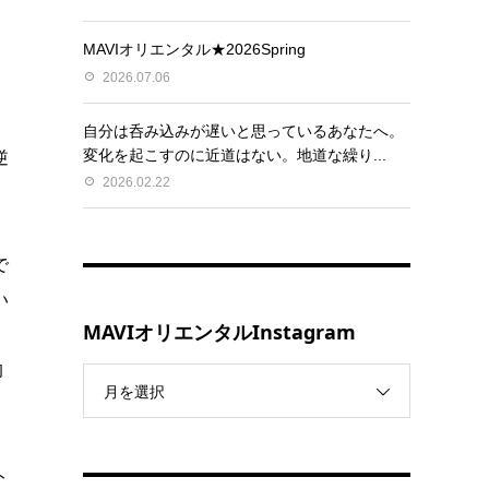
MAVIオリエンタル★2026Spring
2026.07.06
、
自分は呑み込みが遅いと思っているあなたへ。
変化を起こすのに近道はない。地道な繰り...
逆
2026.02.22
で
い
MAVIオリエンタルInstagram
。
的
月を選択
ト