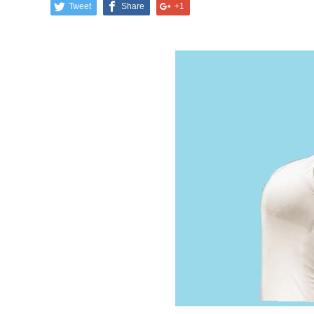
Tweet
Share
+1