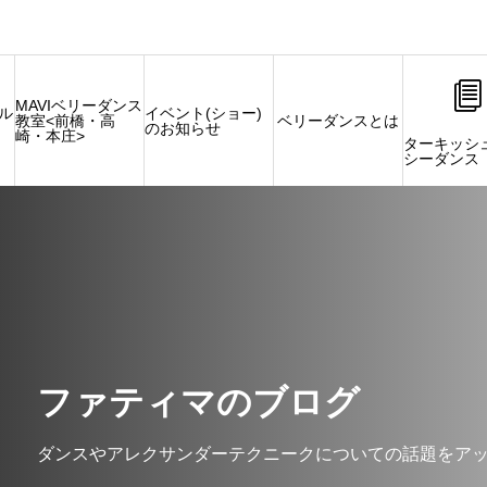
MAVIベリーダンス
タル
イベント(ショー)
教室<前橋・高
ベリーダンスとは
のお知らせ
崎・本庄>
ターキッシ
シーダンス
ファティマのブログ
ダンスやアレクサンダーテクニークについての話題をア