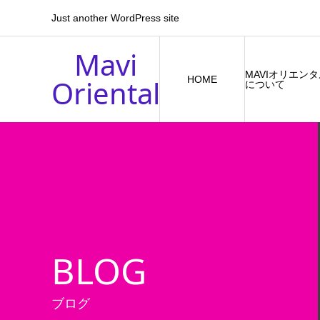
Just another WordPress site
Mavi
MAVIオリエン
Oriental
HOME
について
BLOG
ブログ