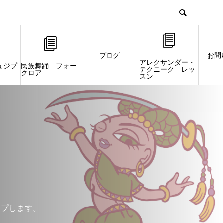
ブログ
お問
アレクサンダー・
ュジプ
民族舞踊 フォー
テクニーク レッ
クロア
スン
ップします。