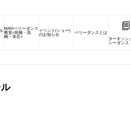
MAVIベリーダンス
タル
イベント(ショー)
教室<前橋・高
ベリーダンスとは
のお知らせ
崎・本庄>
ターキッシ
シーダンス
ール